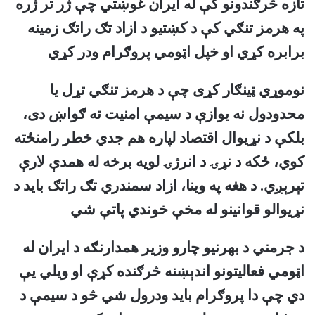
تازه څرګندونو کې له ایران غوښتي چې ژر تر ژره
په هرمز تنګي کې د کښتیو د ازاد تګ راتګ زمینه
برابره کړي او خپل اټومي پروګرام ودر کړي
نوموړي ټینګار کړی چې د هرمز تنګي تړل یا
محدودول نه یوازې د سیمې امنیت ته ګواښ دی،
بلکې د نړیوال اقتصاد لپاره هم جدي خطر رامنځته
کوي، ځکه د نړۍ د انرژۍ لویه برخه له همدې لارې
تېرېږي. د هغه په وینا، ازاد سمندري تګ راتګ باید د
نړیوالو قوانینو له مخې خوندي پاتې شي
د جرمني د بهرنیو چارو وزیر همدارنګه د ایران له
اټومي فعالیتونو اندېښنه څرګنده کړې او ویلي یې
دي چې دا پروګرام باید ودرول شي څو د سیمې د