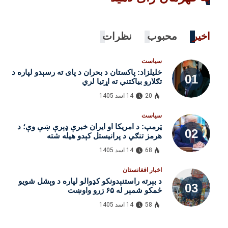
اخیر
محبوب
نظرات
سیاست
خلیلزاد: پاکستان د بحران د پای ته رسېدو لپاره د
تګلارو بیاکتنې ته اړتیا لري
20
14 اسد 1405
سیاست
ټرمپ: د امریکا او ایران خبرې ډېرې ښې وې؛ د
هرمز تنګي د پرانیستل کېدو هیله شته
68
14 اسد 1405
اخبار افغانستان
د بېرته راستنېدونکو کډوالو لپاره د وېشل شویو
ځمکو شمېر له ۶۵ زرو واوښت
58
14 اسد 1405