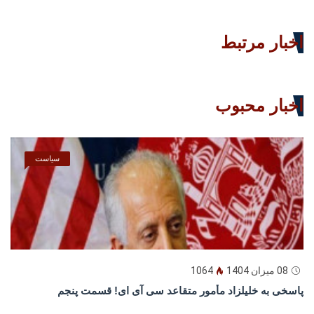
اخبار مرتبط
اخبار محبوب
سیاست
08 میزان 1404
1064
پاسخى به خليلزاد مأمور متقاعد سى آى اى! قسمت پنجم