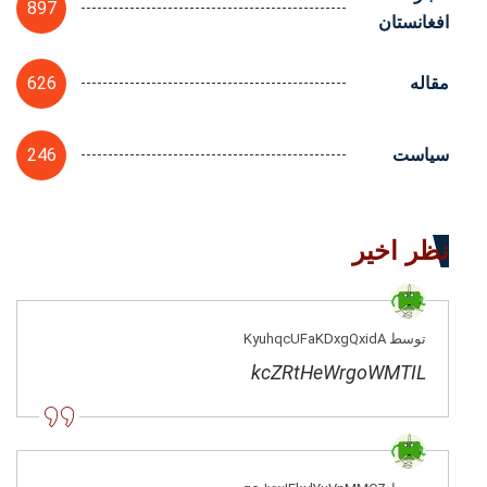
897
افغانستان
626
مقاله
246
سیاست
نظر اخیر
توسط KyuhqcUFaKDxgQxidA
kcZRtHeWrgoWMTIL