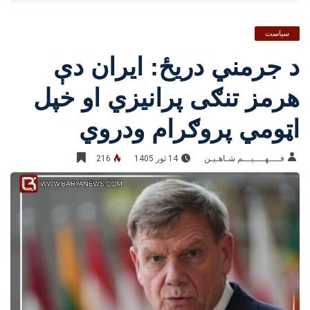
سیاست
د جرمني دریځ: ایران دې
هرمز تنګی پرانیزي او خپل
اټومي پروګرام ودروي
فــــهــــيـــم شـاهـیـن‎‎
14 ثور 1405
216