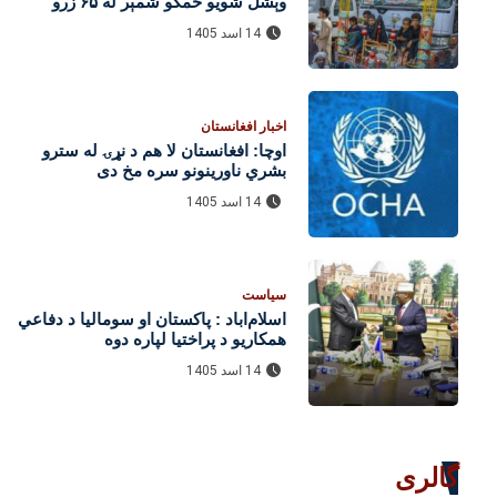
وېشل شویو ځمکو شمېر له ۶۵ زرو
واوښت
14 اسد 1405
اخبار افغانستان
اوچا: افغانستان لا هم د نړۍ له سترو
بشري ناورینونو سره مخ دی
14 اسد 1405
سیاست
اسلام‌اباد : پاکستان او سومالیا د دفاعي
همکاریو د پراختیا لپاره دوه
هوکړه‌لیکونه لاسلیک کړل
14 اسد 1405
گالری