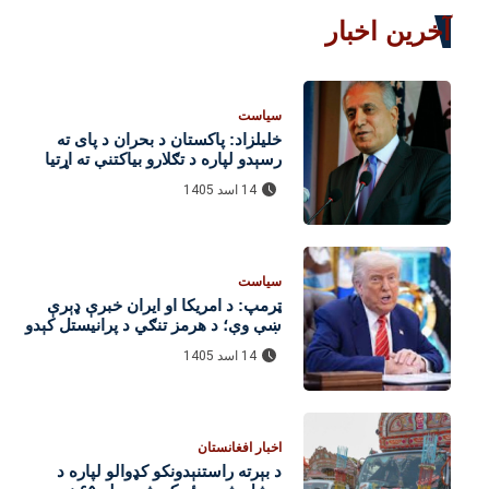
آخرین اخبار
سیاست
خلیلزاد: پاکستان د بحران د پای ته
رسېدو لپاره د تګلارو بیاکتنې ته اړتیا
لري
14 اسد 1405
سیاست
ټرمپ: د امریکا او ایران خبرې ډېرې
ښې وې؛ د هرمز تنګي د پرانیستل کېدو
هیله شته
14 اسد 1405
اخبار افغانستان
د بېرته راستنېدونکو کډوالو لپاره د