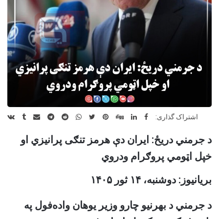
اشتراک گذاری:
د جرمني دریځ: ایران دې هرمز تنګی پرانیزي او
خپل اټومي پروګرام ودروي
بریانیوز: دوشنبه،
۱۴
ثور
۱۴۰۵
د جرمني د بهرنیو چارو وزیر یوهان واده‌فول په