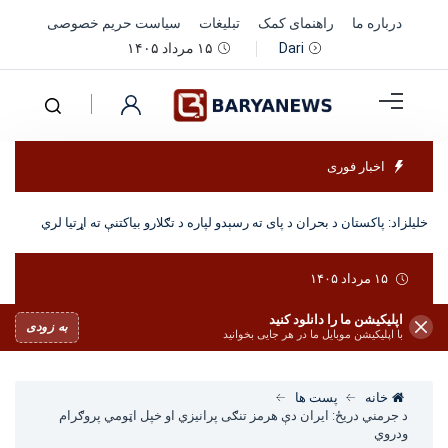
درباره ما
راهنمای کمک
تبلیغات
سیاست حریم خصوصی
۱۵ مرداد ۱۴۰۵
Dari
اخبار فوری
خلیلزاد: پاکستان د بحران د پای ته رسېدو لپاره د تګلارو بیاکتنې ته اړتیا لري
۱۵ مرداد ۱۴۰۵
اپلیکیشن ما را دانلود کنید
به زودی
با اپلیکیشن موبایل ما در هر جایی بخوانید
خانه
پست ها
د جرمني دریځ: ایران دې هرمز تنګی پرانیزي او خپل اټومي پروګرام
ودروي