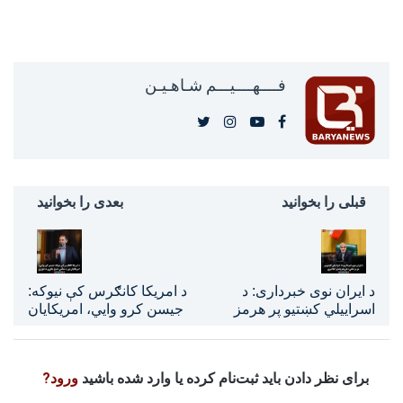
فــــهــــيـــم شـاهـیـن‎‎
قبلی را بخوانید
بعدی را بخوانید
د ایران نوی خبرداری: د
د امریکا کانګرس کې نیوکه:
اسراییلي کښتیو پر هرمز
جیسن کرو وایي، امریکایان
تنګي د تېرېدو بندیز اعلانېږي
نور د منځني ختیځ جګړې نه
غواړي
برای نظر دادن باید ثبت‌نام کرده یا وارد شده باشید
ورود?