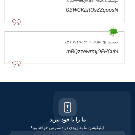
توسط qcJvwIEkylYuVnMMCZ
GBWGKEROsZZqoosN
توسط ZzTRVabJcrTlFUSRFgF
mBQzzewrmjOEHCuhl
ما را با خود ببرید
اپلیکیشن ما به زودی در دسترس خواهد بود!