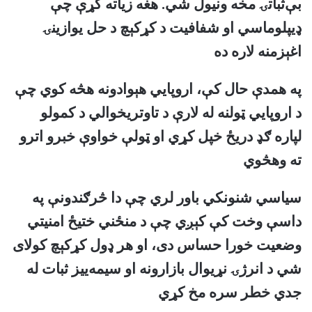
بې‌ثباتۍ مخه ونیول شي. هغه زیاته کړې چې
ډیپلوماسي او شفافیت د کړکېچ د حل یوازینۍ
اغېزمنه لاره ده
په همدې حال کې، اروپایي هېوادونه هڅه کوي چې
د اروپایي ټولنه له لارې د تاوتریخوالي د کمولو
لپاره ګډ دریځ خپل کړي او ټولې خواوې خبرو اترو
ته وهڅوي
سیاسي شنونکي باور لري چې دا څرګندونې په
داسې وخت کې کېږي چې د منځني ختیځ امنیتي
وضعیت خورا حساس دی، او هر ډول کړکېچ کولای
شي د انرژۍ نړیوال بازارونه او سیمه‌ییز ثبات له
جدي خطر سره مخ کړي