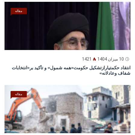
مقاله
10 میزان 1404
1421
انتقاد حکمتیارازتشکیل حکومت«همه شمول» و تأکید بر«انتخابات
شفاف وعادلانه»
مقاله