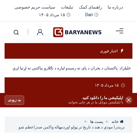
درباره ما
راهنمای کمک
تبلیغات
سیاست حریم خصوصی
۱۵ مرداد ۱۴۰۵
Dari
اخبار فوری
خلیلزاد: پاکستان د بحران د پای ته رسېدو لپاره د تګلارو بیاکتنې ته اړتیا لري
۱۵ مرداد ۱۴۰۵
اپلیکیشن ما را دانلود کنید
به زودی
با اپلیکیشن موبایل ما در هر جایی بخوانید
خانه
پست ها
نریندرا مودي د هند د تاریخ تر ټولو اوږدمهاله واکمن صدراعظم شو