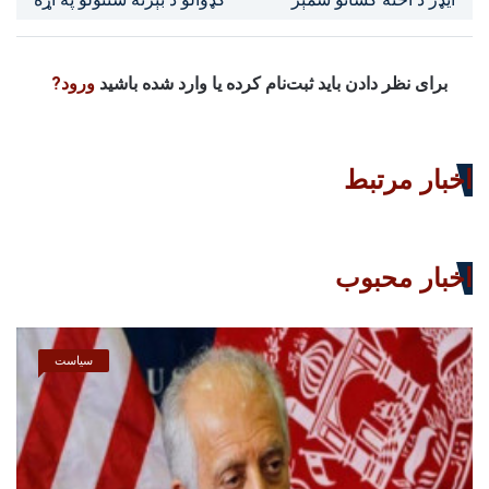
۳۷۳ زرو ته رسېدلی
له اسلامي امارت سره د
خبرو لپاره چمتووالی نیسي
برای نظر دادن باید ثبت‌نام کرده یا وارد شده باشید
ورود?
اخبار مرتبط
اخبار محبوب
سیاست