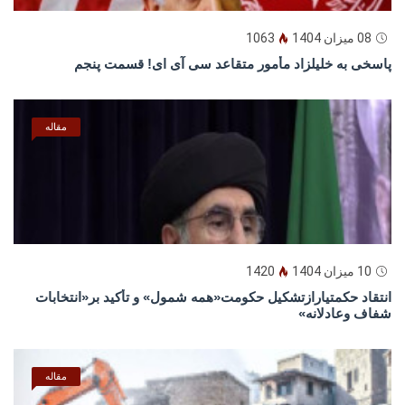
08 میزان 1404
1063
پاسخى به خليلزاد مأمور متقاعد سى آى اى! قسمت پنجم
مقاله
10 میزان 1404
1420
انتقاد حکمتیارازتشکیل حکومت«همه شمول» و تأکید بر«انتخابات
شفاف وعادلانه»
مقاله