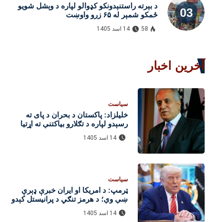
د بېرته راستنېدونکو کډوالو لپاره د وېشل شویو
ځمکو شمېر له ۶۵ زرو واوښت
58
14 اسد 1405
آخرین اخبار
سیاست
خلیلزاد: پاکستان د بحران د پای ته
رسېدو لپاره د تګلارو بیاکتنې ته اړتیا
لري
14 اسد 1405
سیاست
ټرمپ: د امریکا او ایران خبرې ډېرې
ښې وې؛ د هرمز تنګي د پرانیستل کېدو
هیله شته
14 اسد 1405