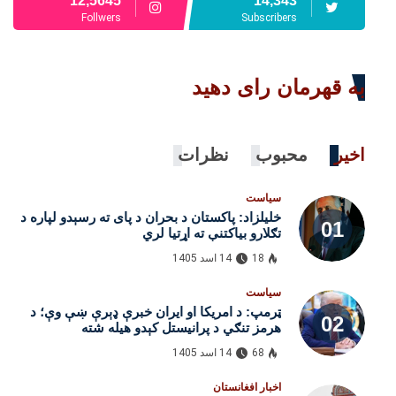
12,5645
14,343
Follwers
Subscribers
به قهرمان رای دهید
اخیر
محبوب
نظرات
سیاست
خلیلزاد: پاکستان د بحران د پای ته رسېدو لپاره د
تګلارو بیاکتنې ته اړتیا لري
18
14 اسد 1405
سیاست
ټرمپ: د امریکا او ایران خبرې ډېرې ښې وې؛ د
هرمز تنګي د پرانیستل کېدو هیله شته
68
14 اسد 1405
اخبار افغانستان