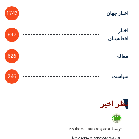
1742
اخبار جهان
اخبار
897
افغانستان
626
مقاله
246
سیاست
نظر اخیر
توسط KyuhqcUFaKDxgQxidA
kcZRtHeWrgoWMTIL