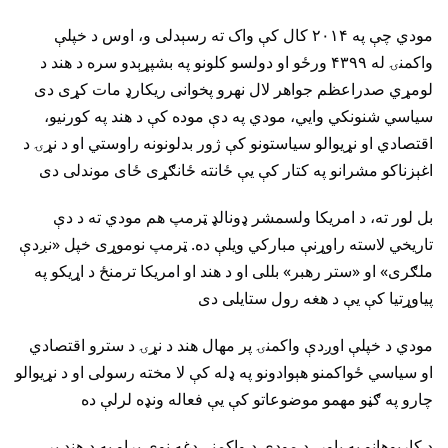
مودي چې په ۲۰۱۴ کال کې واک ته رسېدلی و، اوس د خپلې
واکمنۍ له ۴۳۹۹ ورځو او دولسو کلونو په بشپړېدو سره د هند د
لومړي صدراعظم جواهر لال نهرو پخوانی ریکارډ مات کړی دی
سیاسي شنونکي وایي، مودي په دې موده کې د هند په کورنیو،
اقتصادي او نړیوالو سیاستونو کې ژور بدلونونه راوستي او د نړۍ د
اغېزناکو مشرانو په کتار کې یې ځانته ځانګړی ځای موندلی دی
بل لور ته، د امریکا ولسمشر ډونالډ ټرمپ هم مودي ته د دې
تاریخي لاسته راوړنې مبارکي ویلې ده. ټرمپ نوموړی خپل «نږدې
ملګری» او «ستر رهبر» بللی او د هند او امریکا ترمنځ د اړیکو په
پیاوړتیا کې یې د هغه رول ستایلی دی
مودي د خپلې اوږدې واکمنۍ پر مهال هند د نړۍ د سترو اقتصادي
او سیاسي ځواکمنو هېوادونو په ډله کې لا مخته رسولی او د نړیوالو
چارو په ګڼو مهمو موضوعاتو کې یې فعاله ونډه لرلې ده
د کارپوهانو په باور، د مودي د واکمنۍ دغه نوی پړاو به د هند پر