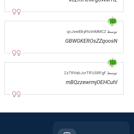
توسط qcJvwIEkylYuVnMMCZ
GBWGKEROsZZqoosN
توسط ZzTRVabJcrTlFUSRFgF
mBQzzewrmjOEHCuhl