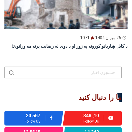
26 میزان 1404
1071
د كابل ښاريانو كورونه په زور او د دوى له رضايت پرته مه ورانوئ!
ما را دنبال کنید
20,567
10, 346
Follow US
Follow Us