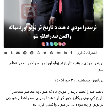
اشتراک گذاری:
نریندرا مودي د هند د تاریخ تر ټولو اوږدمهاله واکمن صدراعظم
شو
بریانیوز- پنجشنبه، ۲۱ جوزا١٤٠۵
د هند صدراعظم نریندرا مودي د دغه هېواد په معاصر سیاسي
تاریخ کې نوی ریکارډ جوړ کړ او د هند لومړنی صدراعظم شو چې
تر ټولو اوږده موده یې پر هېواد واکمني کړې ده