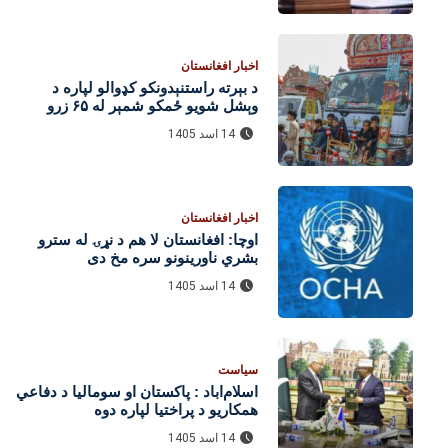
اخبار افغانستان
د بېرته راستنېدونکو کډوالو لپاره د
وېشل شویو ځمکو شمېر له ۶۵ زرو
واوښت
14 اسد 1405
اخبار افغانستان
اوچا: افغانستان لا هم د نړۍ له سترو
بشري ناورینونو سره مخ دی
14 اسد 1405
سیاست
اسلام‌اباد : پاکستان او سومالیا د دفاعي
همکاریو د پراختیا لپاره دوه
هوکړه‌لیکونه لاسلیک کړل
14 اسد 1405