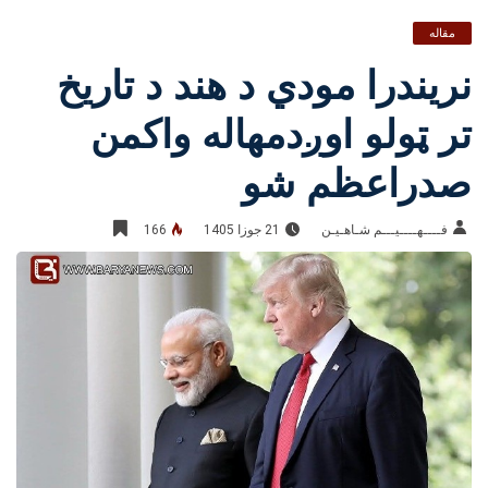
مقاله
نریندرا مودي د هند د تاریخ
تر ټولو اوږدمهاله واکمن
صدراعظم شو
فــــهــــيـــم شـاهـیـن‎‎
21 جوزا 1405
166