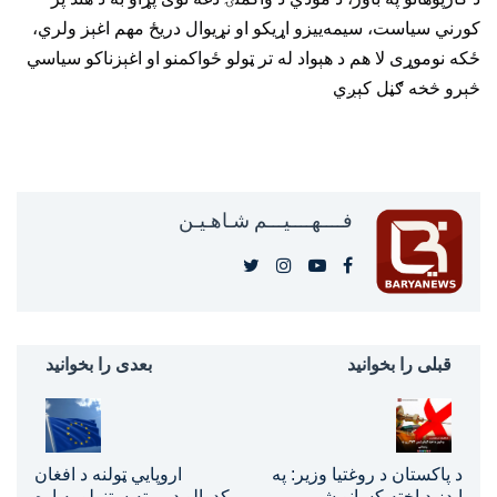
کورني سیاست، سیمه‌ییزو اړیکو او نړیوال دریځ مهم اغېز ولري،
ځکه نوموړی لا هم د هېواد له تر ټولو ځواکمنو او اغېزناکو سیاسي
څېرو څخه ګڼل کېږي
فــــهــــيـــم شـاهـیـن‎‎
قبلی را بخوانید
بعدی را بخوانید
د پاکستان د روغتیا وزیر: په
اروپایي ټولنه د افغان
ایډز د اخته کسانو شمېر
کډوالو د بېرته ستنولو په اړه