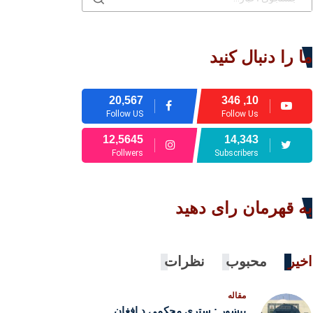
ما را دنبال کنید
20,567
10, 346
Follow US
Follow Us
12,5645
14,343
Follwers
Subscribers
به قهرمان رای دهید
اخیر
محبوب
نظرات
مقاله
پېښور : سترې محکمې د افغان