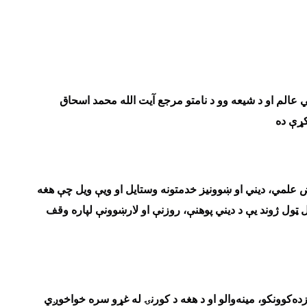
 عالم او د شیعه‌ وو د نامتو مرجع آیت الله محمد اسحاق
کړې ده
 علمي، دیني او ښوونیز خدمتونه وستایل او ویې ویل چې هغه
ټول ژوند یې د دیني پوهنې، روزنې او لارښوونې لپاره وقف
‌کوونکو، مینه‌والو او د هغه د کورنۍ له غړو سره خواخوږي