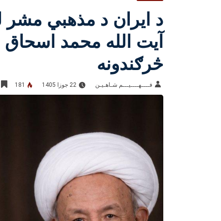
د ایران د مذهبي مشر ل
آیت الله محمد اسحاق 
څرګندونه
فــــهــــيـــم شـاهـیـن‎‎
22 جوزا 1405
181