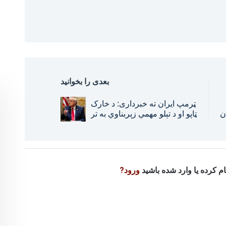
بعدی را بخوانید
ټرمپ ایران ته خبرداری: د خارک
مان
ټاپو او د تېلو مهمې زېربناوې به تر
خپل واک لاندې راولم
نام کرده یا وارد شده باشید
ورود?