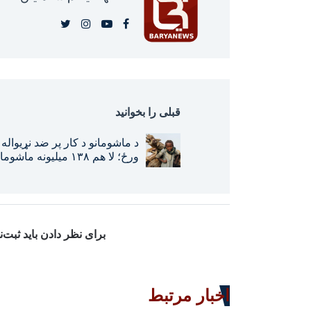
قبلی را بخوانید
د ماشومانو د کار پر ضد نړیواله
ورځ؛ لا هم ۱۳۸ میلیونه ماشو
د سختو کارونو قربانیان دي
برای نظر دادن باید ثبت‌
اخبار مرتبط