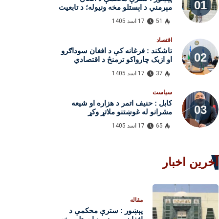
مېرمنې د اېستلو مخه ونیوله؛ د تابعیت
ورکولو امر
51
17 اسد 1405
اقتصاد
تاشکند : فرغانه کې د افغان سوداګرو
او ازبک چارواکو ترمنځ د اقتصادي
همکاریو د پراختیا خبرې
37
17 اسد 1405
سیاست
کابل : حنیف اتمر د هزاره او شیعه
مشرانو له غوښتنو ملاتړ وکړ
65
17 اسد 1405
آخرین اخبار
مقاله
پېښور : سترې محکمې د