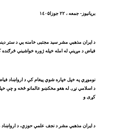
بریانیوز- جمعه ، ۲۲ جوزا١٤٠۵
د ایران مذهبي مشر سید مجتبی خامنه‌ يي د ستر دیني
فیاض د مړینې له امله خپله ژوره خواشیني څرګنده 
نوموړي په خپل خپاره شوي پیغام کې د ارواښاد فیاض
د اسلامي نړۍ له هغو مخکښو عالمانو څخه و چې خپل 
کړی و
د ایران مذهبي مشر د نجف علمي حوزې، د ارواښاد زده