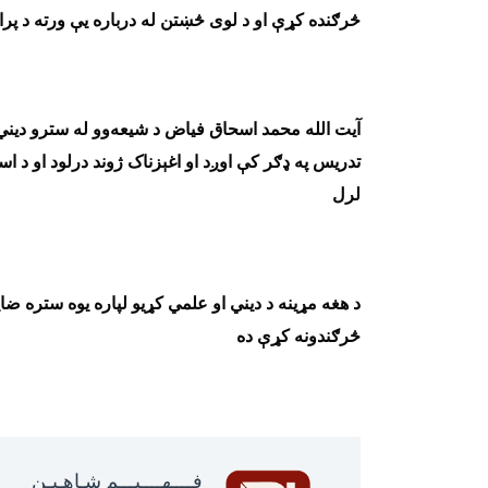
څرګنده کړې او د لوی څښتن له درباره یې ورته د پر
آیت الله محمد اسحاق فیاض د شیعه‌وو له سترو دیني ع
تدریس په ډګر کې اوږد او اغېزناک ژوند درلود او د اس
لرل
د هغه مړینه د دیني او علمي کړیو لپاره یوه ستره ضا
څرګندونه کړې ده
فــــهــــيـــم شـاهـیـن‎‎