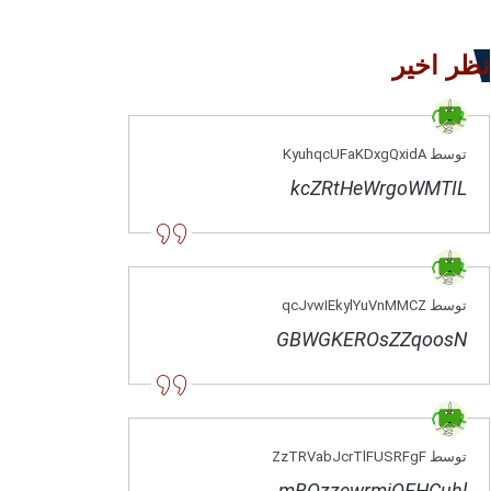
نظر اخیر
توسط KyuhqcUFaKDxgQxidA
kcZRtHeWrgoWMTIL
توسط qcJvwIEkylYuVnMMCZ
GBWGKEROsZZqoosN
توسط ZzTRVabJcrTlFUSRFgF
mBQzzewrmjOEHCuhl