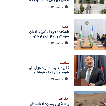
افغان مېرمنې د اېستلو مخه
ونیوله؛ د تابعیت ورکولو امر
17 اسد 1405
اقتصاد
تاشکند : فرغانه کې د افغان
سوداګرو او ازبک چارواکو
ترمنځ د اقتصادي همکاریو د
17 اسد 1405
پراختیا خبرې
سیاست
کابل : حنیف اتمر د هزاره او
شیعه مشرانو له غوښتنو
ملاتړ وکړ
17 اسد 1405
اخبار جهان
واشنګټن پوسټ: افغانستان