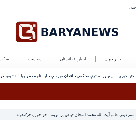
صی
اخبار جهان
اخبار افغانستان
سیاست
صحّت
تیا خبرې
پېښور : سترې محکمې د افغان مېرمنې د اېستلو مخه ونیوله؛ د تابعیت ورک
 ستر دیني عالم آیت الله محمد اسحاق فیاض پر مړینه د خواخوږۍ څرګندونه