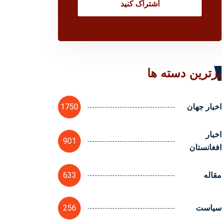
اشتراک کنید
برترین دسته ها
1750
اخبار جهان
اخبار
901
افغانستان
633
مقاله
256
سیاست