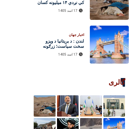
کې نږدې ۱۴ میلیونه کسان
له سختې لوږې سره مخ دي
17 اسد 1405
اخبار جهان
لندن : د برېتانیا د ویزو
سخت سیاست؛ زرګونه
پاکستانیان له میلیاردونو
17 اسد 1405
کلدارو زیان سره مخ شول
گالری