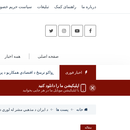
درباره ما
راهنمای کمک
تبلیغات
سیاست حریم خصو
صفحه اصلی
همه اخبار
اخبار فوری
تاشکند : فرغانه کې د افغان سوداګرو او ازبک چارواکو ترمنځ د اقتصادي همکاریو د پراخ
اپلیکیشن ما را دانلود کنید
با اپلیکیشن موبایل ما در هر جایی بخوانید
خانه
پست ها
د ایران د مذهبي مشر له لوري د
مقاله