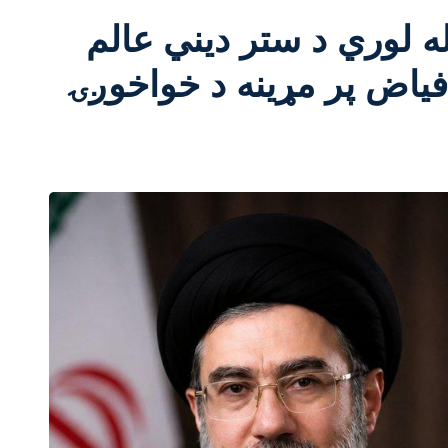
ه لوري د ستر دیني عالم
فیاض پر مړینه د خواخوږۍ