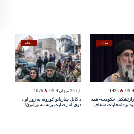
مقاله
مقاله
1425
26 میزان 1404
1076
یارازتشکیل حکومت«همه
د كابل ښاريانو كورونه په زور او د
ید بر«انتخابات شفاف
دوى له رضايت پرته مه ورانوئ!