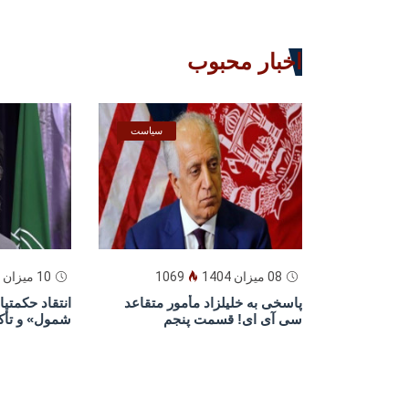
اخبار محبوب
سیاست
08 میزان 1404
1069
10 میزان 1404
پاسخى به خليلزاد مأمور متقاعد
انتقاد حکمت
سى آى اى! قسمت پنجم
شمول» و تأک
وعادلانه»