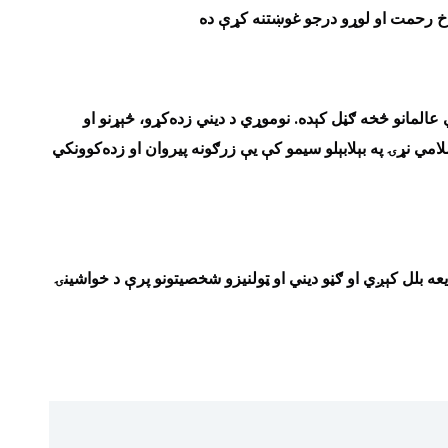
اخ رحمت او لوړو درجو غوښتنه کړې ده
المانو څخه ګڼل کېده. نوموړي د دیني زده‌کړو، څېړنو او
لامي نړۍ په بېلابېلو سیمو کې یې زرګونه پیروان او زده‌کوونکي
یعه بلل کېږي او ګڼو دیني او ټولنیزو شخصیتونو پرې د خواشینۍ