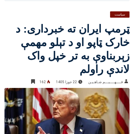
سیاست
ټرمپ ایران ته خبرداری: د
خارک ټاپو او د تېلو مهمې
زېربناوې به تر خپل واک
لاندې راولم
فــــهــــيـــم شـاهـیـن‎‎
22 جوزا 1405
162