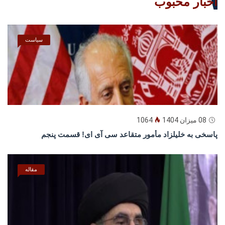
اخبار محبوب
سیاست
08 میزان 1404
1064
پاسخى به خليلزاد مأمور متقاعد سى آى اى! قسمت پنجم
مقاله