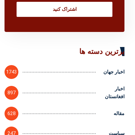
اشتراک کنید
برترین دسته ها
1743
اخبار جهان
اخبار
897
افغانستان
628
مقاله
247
سیاست