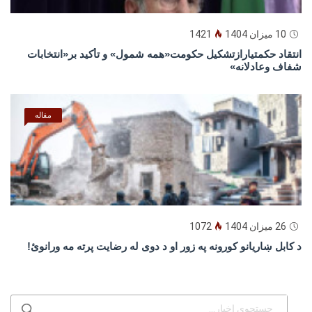
10 میزان 1404
1421
انتقاد حکمتیارازتشکیل حکومت«همه شمول» و تأکید بر«انتخابات
شفاف وعادلانه»
مقاله
26 میزان 1404
1072
د كابل ښاريانو كورونه په زور او د دوى له رضايت پرته مه ورانوئ!