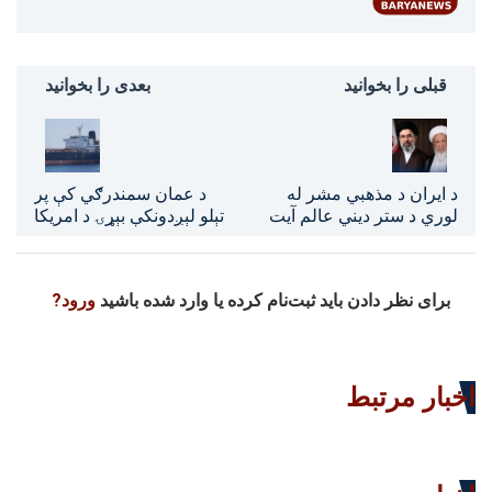
قبلی را بخوانید
بعدی را بخوانید
د ایران د مذهبي مشر له
د عمان سمندرګي کې پر
لوري د ستر دیني عالم آیت
تېلو لېږدونکې بېړۍ د امریکا
الله محمد اسحاق فیاض پر
برید؛ هند د امریکا استازی
مړینه د خواخوږۍ څرګندونه
ورغوښتی
برای نظر دادن باید ثبت‌نام کرده یا وارد شده باشید
ورود?
اخبار مرتبط