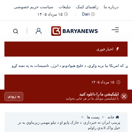
درباره ما
راهنمای کمک
تبلیغات
سیاست حریم خصوصی
۱۵ مرداد ۱۴۰۵
Dari
اخبار فوری
رکړ: که امریکا بیا برید وکړي، د خلیج هېوادونو د انرژۍ تاسیسات به په نښه کړو
۱۵ مرداد ۱۴۰۵
اپلیکیشن ما را دانلود کنید
به زودی
با اپلیکیشن موبایل ما در هر جایی بخوانید
خانه
پست ها
ټرمپ ایران ته خبرداری: د خارک ټاپو او د تېلو مهمې زېربناوې به تر
خپل واک لاندې راولم