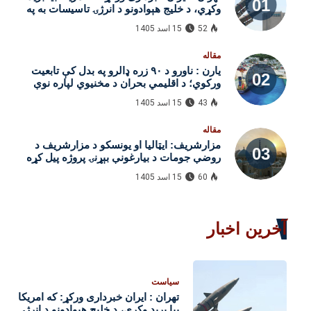
وکړي، د خلیج هېوادونو د انرژۍ تاسیسات به په
نښه کړو
52
15 اسد 1405
مقاله
یارن : ناورو د ۹۰ زره ډالرو په بدل کې تابعیت
ورکوي؛ د اقلیمي بحران د مخنیوي لپاره نوې
طرحه
43
15 اسد 1405
مقاله
مزارشریف: ایټالیا او یونسکو د مزارشریف د
روضې جومات د بیارغونې بېړنۍ پروژه پیل کړه
60
15 اسد 1405
آخرین اخبار
سیاست
تهران : ایران خبرداری ورکړ: که امریکا
بیا برید وکړي، د خلیج هېوادونو د انرژۍ