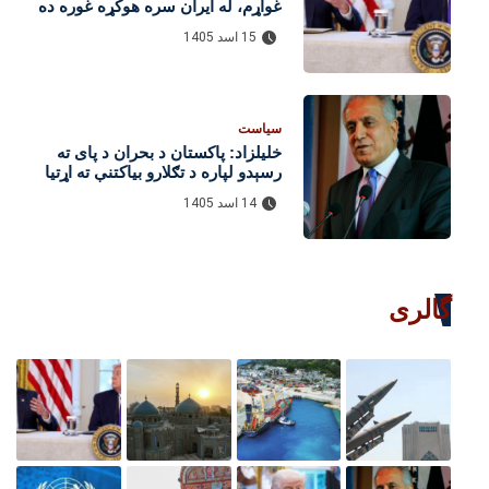
غواړم، له ایران سره هوکړه غوره ده
15 اسد 1405
سیاست
خلیلزاد: پاکستان د بحران د پای ته
رسېدو لپاره د تګلارو بیاکتنې ته اړتیا
لري
14 اسد 1405
گالری