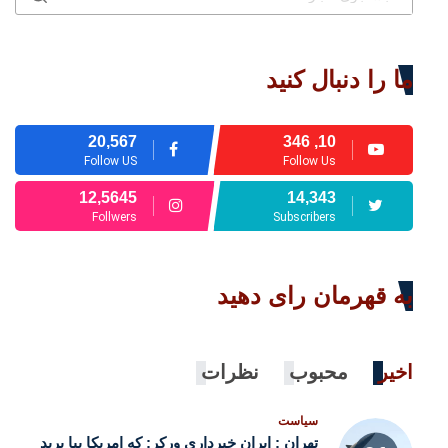
ما را دنبال کنید
20,567
10, 346
Follow US
Follow Us
12,5645
14,343
Follwers
Subscribers
به قهرمان رای دهید
اخیر
محبوب
نظرات
سیاست
تهران : ایران خبرداری ورکړ: که امریکا بیا برید