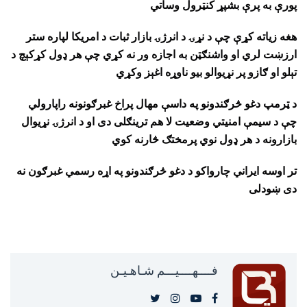
پورې به پرې بشپړ کنټرول وساتي
هغه زیاته کړې چې د نړۍ د انرژۍ بازار ثبات د امریکا لپاره ستر
ارزښت لري او واشنګټن به اجازه ور نه کړي چې هر ډول کړکېچ د
تېلو او ګازو پر نړیوالو بیو ناوړه اغېز وکړي
د ټرمپ دغو څرګندونو په داسې مهال پراخ غبرګونونه راپارولي
چې د سیمې امنیتي وضعیت لا هم ترینګلی دی او د انرژۍ نړیوال
بازارونه د هر ډول نوي پرمختګ څارنه کوي
تر اوسه ایراني چارواکو د دغو څرګندونو په اړه رسمي غبرګون نه
دی ښودلی
فــــهــــيـــم شـاهـیـن‎‎