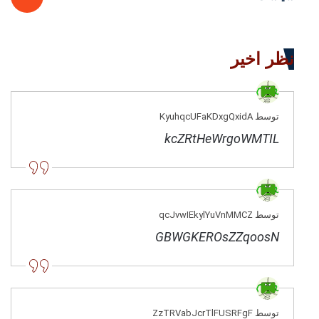
نظر اخیر
توسط KyuhqcUFaKDxgQxidA
kcZRtHeWrgoWMTIL
توسط qcJvwIEkylYuVnMMCZ
GBWGKEROsZZqoosN
توسط ZzTRVabJcrTlFUSRFgF