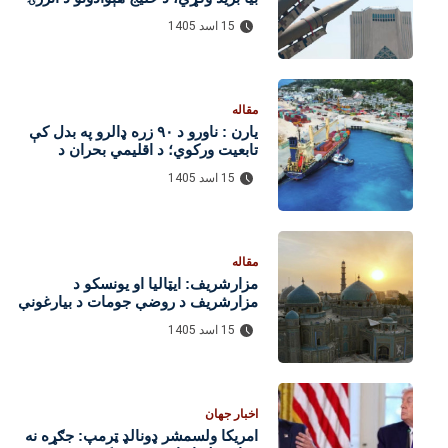
تاسیسات به په نښه کړو
15 اسد 1405
مقاله
یارن : ناورو د ۹۰ زره ډالرو په بدل کې
تابعیت ورکوي؛ د اقلیمي بحران د
مخنیوي لپاره نوې طرحه
15 اسد 1405
مقاله
مزارشریف: ایټالیا او یونسکو د
مزارشریف د روضې جومات د بیارغونې
بېړنۍ پروژه پیل کړه
15 اسد 1405
اخبار جهان
امریکا ولسمشر ډونالډ ټرمپ: جګړه نه