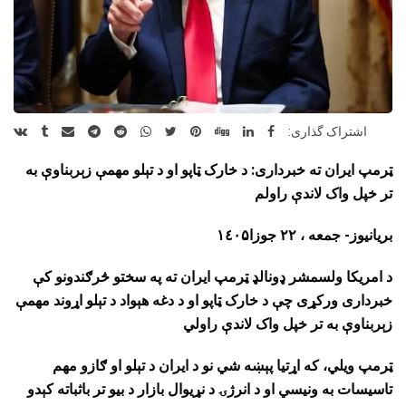
اشتراک گذاری:
ټرمپ ایران ته خبرداری: د خارک ټاپو او د تېلو مهمې زېربناوې به
تر خپل واک لاندې راولم
بریانیوز- جمعه ، ۲۲ جوزا١٤٠۵
د امریکا ولسمشر ډونالډ ټرمپ ایران ته په سختو څرګندونو کې
خبرداری ورکړی چې د خارک ټاپو او د دغه هېواد د تېلو اړوند مهمې
زېربناوې به تر خپل واک لاندې راولي
ټرمپ ویلي، که اړتیا پېښه شي نو د ایران د تېلو او ګازو مهم
تاسیسات به ونیسي او د انرژۍ د نړیوال بازار د بیو تر باثباته کېدو