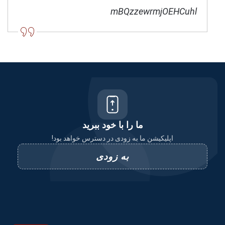
mBQzzewrmjOEHCuhl
ما را با خود ببرید
اپلیکیشن ما به زودی در دسترس خواهد بود!
به زودی