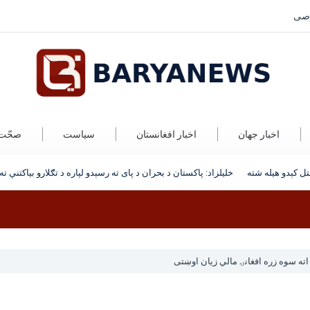
صی
اخبار جهان
اخبار افغانستان
سیاست
صحّت
 کېدو هیله شته
خلیلزاد: پاکستان د بحران د پای ته رسېدو لپاره د تګلارو بیاکتنې ته ا
ته سوه زره افغانۍ مالي زیان اوښتی