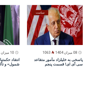
سیاست
08 میزان 1404
1063
10 میزان 1404
پاسخى به خليلزاد مأمور متقاعد
انتقاد حکمت
سى آى اى! قسمت پنجم
شمول» و تأک
وعادلانه»