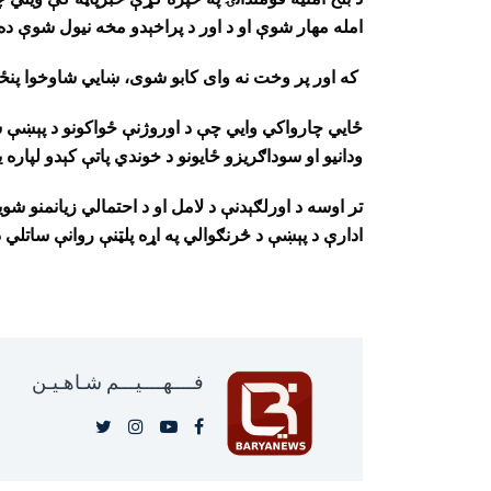
امله مهار شوې او د اور د پراخېدو مخه نیول شوې ده
که اور پر وخت نه وای کابو شوی، ښايي شاوخوا پنځه 
ځايي چارواکي وایي چې د اوروژنې ځواکونو د پېښې س
ودانیو او سوداګریزو ځایونو د خوندي پاتې کېدو لپاره 
تر اوسه د اورلګېدنې د لامل او د احتمالي زیانمنو ش
ادارې د پېښې د څرنګوالي په اړه پلټنې روانې ساتلي 
فــــهــــيـــم شـاهـیـن‎‎