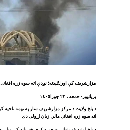
مزارشریف کې اورلګېدنه؛ نږدې اته سوه زره افغانۍ 
بریانیوز- جمعه ، ۲۲ جوزا١٤٠۵
د بلخ ولایت د مرکز مزارشریف ښار په نهمه ناحیه کې
اته سوه زره افغانۍ مالي زیان اړولی دی
د بلخ امنیه قومندانۍ په خپره کړې خبرپاڼه کې ویلي چ