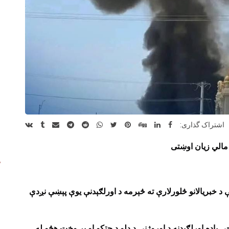
اشتراک گذاری:
مالي زیان اوښتی
 د خبریالانو څلورلارې ته څېرمه د اورلګېدنې یوې پېښې نږدې
ې یاده اورلګېدنه د اوروژنې د ډلو د چټکو او پر وخت هڅو له