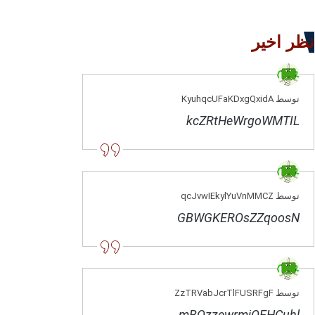
نظر اخیر
توسط KyuhqcUFaKDxgQxidA
kcZRtHeWrgoWMTIL
توسط qcJvwIEkylYuVnMMCZ
GBWGKEROsZZqoosN
توسط ZzTRVabJcrTlFUSRFgF
mBQzzewrmjOEHCuhl