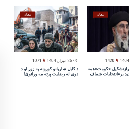
مقاله
مقاله
1420
26 میزان 1404
1071
یارازتشکیل حکومت«همه
د كابل ښاريانو كورونه په زور او د
ید بر«انتخابات شفاف
دوى له رضايت پرته مه ورانوئ!