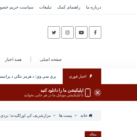
درباره ما
راهنمای کمک
تبلیغات
سیاست حریم خصو
صفحه اصلی
همه اخبار
اخبار فوری
ټرمپ: د امریکا او ایران خبرې ډېرې ښې وې؛ د هرمز تنګي د پرانیستل
اپلیکیشن ما را دانلود کنید
با اپلیکیشن موبایل ما در هر جایی بخوانید
خانه
پست ها
مزارشریف کې اورلګېدنه؛ نږدې ا
مقاله