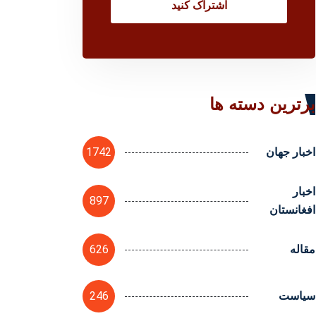
اشتراک کنید
برترین دسته ها
1742
اخبار جهان
اخبار
897
افغانستان
626
مقاله
246
سیاست