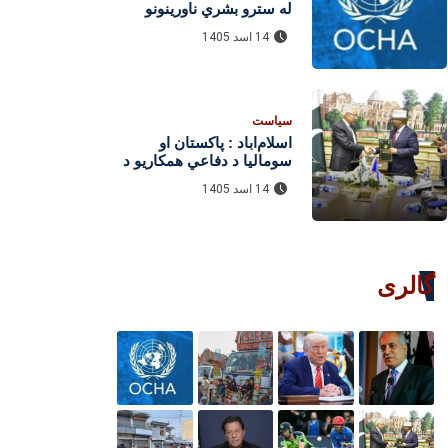
له سترو بشري ناورینونو
سره مخ دی
14 اسد 1405
سیاست
اسلام‌اباد : پاکستان او
سومالیا د دفاعي همکاریو د
پراختیا لپاره دوه
14 اسد 1405
هوکړه‌لیکونه لاسلیک کړل
گالری