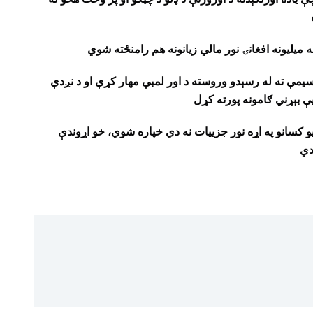
میلیونه افغانۍ نور مالي زیانونه هم رامنځته شوي
یمې ته له رسېدو وروسته د اور لمبې مهار کړې او د نږدې
یې بېړني ګامونه پورته کړل
ویو کسانو په اړه نور جزییات نه دي خپاره شوي، خو اړوندې
دي