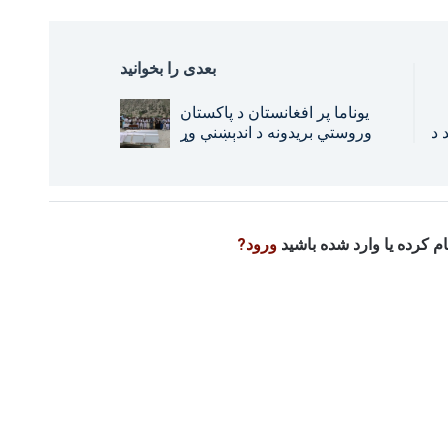
بعدی را بخوانید
یوناما پر افغانستان د پاکستان
 د
وروستي بریدونه د اندېښنې وړ
وبلل
نام کرده یا وارد شده باشید
ورود?