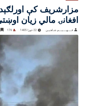
مزارشریف کې اورلګېدن
افغانۍ مالي زیان اوښت
فــــهــــيـــم شـاهـیـن‎‎
22 جوزا 1405
176