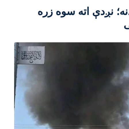
ه؛ نږدې اته سوه زره
ی