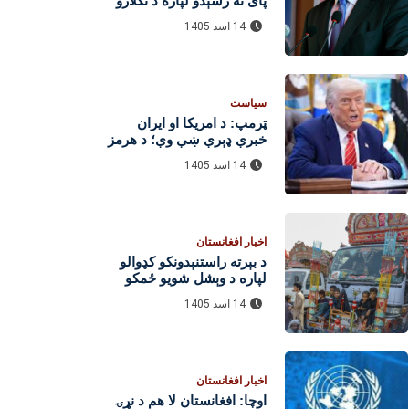
پای ته رسېدو لپاره د تګلارو
بیاکتنې ته اړتیا لري
14 اسد 1405
سیاست
ټرمپ: د امریکا او ایران
خبرې ډېرې ښې وې؛ د هرمز
تنګي د پرانیستل کېدو هیله
14 اسد 1405
شته
اخبار افغانستان
د بېرته راستنېدونکو کډوالو
لپاره د وېشل شویو ځمکو
شمېر له ۶۵ زرو واوښت
14 اسد 1405
اخبار افغانستان
اوچا: افغانستان لا هم د نړۍ