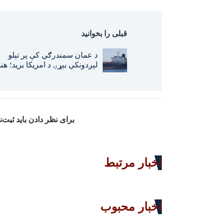
قبلی را بخوانید
د عمان سمندرګي کې پر تېلو
لېږدونکې بېړۍ د امریکا برید؛ هند
امریکا استازی ورغوښتی
برای نظر دادن باید ثبت‌
اخبار مرتبط
اخبار محبوب