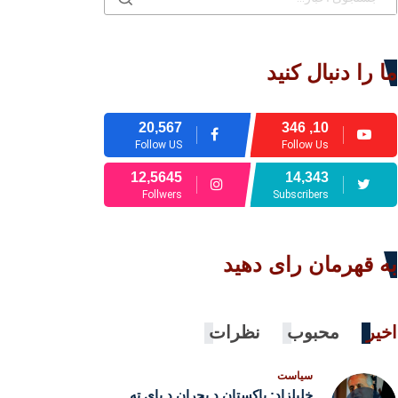
ما را دنبال کنید
20,567
10, 346
Follow US
Follow Us
12,5645
14,343
Follwers
Subscribers
به قهرمان رای دهید
اخیر
محبوب
نظرات
سیاست
خلیلزاد: پاکستان د بحران د پای ته