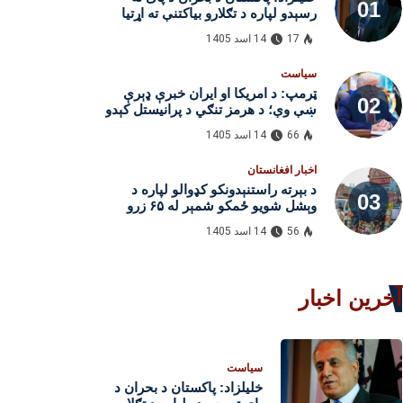
رسېدو لپاره د تګلارو بیاکتنې ته اړتیا
لري
17
14 اسد 1405
سیاست
ټرمپ: د امریکا او ایران خبرې ډېرې
ښې وې؛ د هرمز تنګي د پرانیستل کېدو
هیله شته
66
14 اسد 1405
اخبار افغانستان
د بېرته راستنېدونکو کډوالو لپاره د
وېشل شویو ځمکو شمېر له ۶۵ زرو
واوښت
56
14 اسد 1405
آخرین اخبار
سیاست
خلیلزاد: پاکستان د بحران د