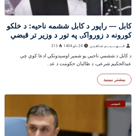
کابل — راپور د کابل ششمه ناحیه: د خلکو
کورونه د زورواکۍ په تور د وزیر تر قبضې
لاندې دی
فــــهــــيـــم شـاهـیـن‎‎
24 دلو 1404
213
د کابل د ششمې ناحیې یو شمېر اوسېدونکي ادعا کوي چې
عبدالحکیم شرعی، د طالبان حکومت د عد...
بیشتر ببینید
عمومی