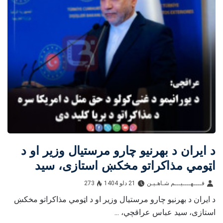
د ایران د بهرنیو چارو مرستیال وزیر او د
اټومي مذاکراتو مخکښ استازی، سید
عباس عراقچي: د یورانیمو د غني‌کولو د
فــــهــــيـــم شـاهـیـن‎‎
21 دلو 1404
273
حق منل د امریکا سره د مذاکراتو د بریا
د ایران د بهرنیو چارو مرستیال وزیر او د اټومي مذاکراتو مخکښ
کلید دی
استازی، سید عباس عراقچي، ...