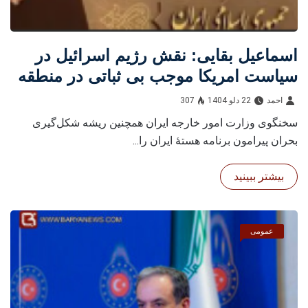
اسماعیل بقایی: نقش رژیم اسرائيل در
سیاست امریکا موجب بی ثباتی در منطقه
شده است
احمد
22 دلو 1404
307
سخنگوی وزارت امور خارجه ایران همچنین ریشه شکل‌گیری
بحران پیرامون برنامه هستۀ ایران را...
بیشتر ببینید
عمومی