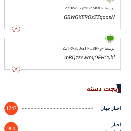
توسط qcJvwIEkylYuVnMMCZ
GBWGKEROsZZqoosN
توسط ZzTRVabJcrTlFUSRFgF
mBQzzewrmjOEHCuhl
ویجت دسته
1747
اخبار جهان
اخبار
900