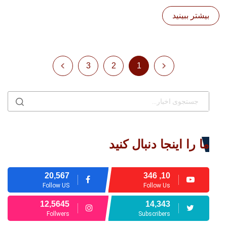
بیشتر ببینید
3
2
1
ما را اینجا دنبال کنید
20,567
10, 346
Follow US
Follow Us
12,5645
14,343
Follwers
Subscribers