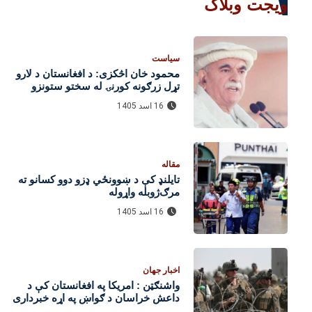
ویجت وبلاگ
سیاست
محمود خان اڅکزی: د افغانستان د لارو
تړل زرګونه کورنۍ له سختو ستونزو
سره مخ کړې دي
16 اسد 1405
مقاله
تایلنډ کې د ښوونځي ډزو دوو کسانو ته
مرګ‌ژوبله واړوله
16 اسد 1405
اخبار جهان
واشنګټن : امریکا په افغانستان کې د
داعش خراسان د ګواښ په اړه خبرداری
ورکړ