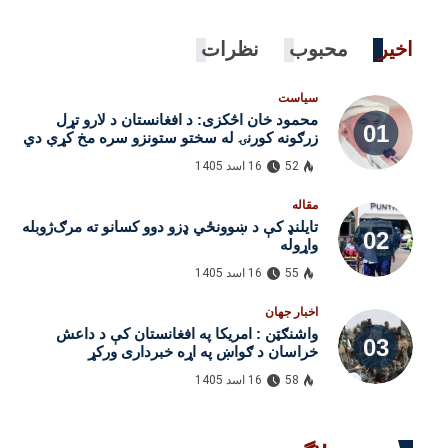
اخیر
محبوب
نظرات
سیاست
محمود خان اڅکزی: د افغانستان د لارو تړل
زرګونه کورنۍ له سختو ستونزو سره مخ کړې دي
52
16 اسد 1405
مقاله
تایلنډ کې د ښوونځي ډزو دوو کسانو ته مرګ‌ژوبله
واړوله
55
16 اسد 1405
اخبار جهان
واشنګټن : امریکا په افغانستان کې د داعش
خراسان د ګواښ په اړه خبرداری ورکړ
58
16 اسد 1405