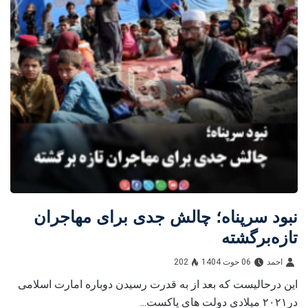
نبود سرپناه؛ چالش جدی برای مهاجران
تازه‌برگشته
احمد
06 حوت 1404
202
این درحالیست که بعد از به قدرت رسیدن دوباره امارت اسلامی
در۲۰۲۱ میلادی دولت های پاکست...