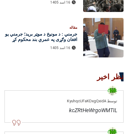
16 اسد 1405
مقاله
جرمني : د مونیخ د موټر برید؛ جرمني یو
افغان وګړی په عمري بند محکوم کړ
16 اسد 1405
نظر اخیر
توسط KyuhqcUFaKDxgQxidA
kcZRtHeWrgoWMTIL