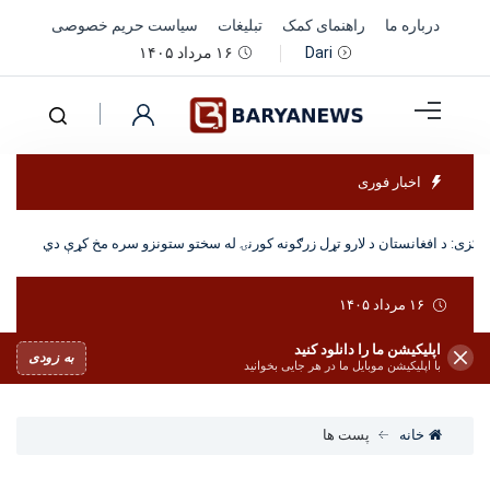
درباره ما
راهنمای کمک
تبلیغات
سیاست حریم خصوصی
۱۶ مرداد ۱۴۰۵
Dari
اخبار فوری
کزی: د افغانستان د لارو تړل زرګونه کورنۍ له سختو ستونزو سره مخ کړې دي
۱۶ مرداد ۱۴۰۵
اپلیکیشن ما را دانلود کنید
به زودی
با اپلیکیشن موبایل ما در هر جایی بخوانید
خانه
پست ها